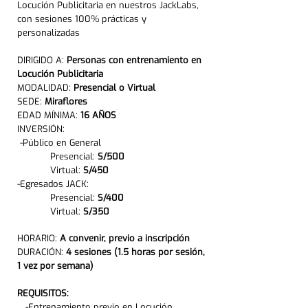
Locución Publicitaria en nuestros JackLabs,
con sesiones 100% prácticas y
personalizadas
DIRIGIDO A:
Personas con entrenamiento en
Locución Publicitaria
MODALIDAD:
Presencial o Virtual
SEDE:
Miraflores
EDAD MÍNIMA:
16 AÑOS
INVERSIÓN:
-Público en General
Presencial:
S/500
Virtual:
S/450
-Egresados JACK:
Presencial:
S/400
Virtual:
S/350
HORARIO:
A convenir, previo a inscripción
DURACIÓN:
4 sesiones (1.5 horas por sesión,
1 vez por semana)
REQUISITOS:
-Entrenamiento previo en Locución